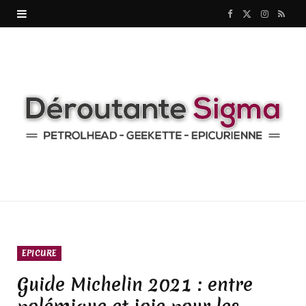
F
X
I
R
a
(
n
S
c
T
s
S
e
w
t
b
i
a
o
t
g
o
t
r
k
e
a
r
m
EPICURE
)
Guide Michelin 2021 : entre