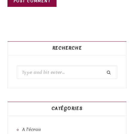
RECHERCHE
S
e
a
r
c
h
CATÉGORIES
f
o
A l'écran
r