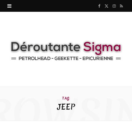
F
X
I
R
a
(
n
S
c
T
s
S
e
w
t
b
i
a
o
t
g
o
t
r
k
e
a
ROWSI
TAG
r
m
JEEP
)