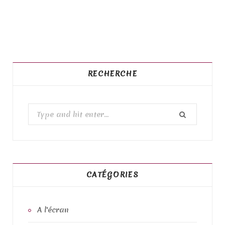
RECHERCHE
S
e
a
r
c
h
CATÉGORIES
f
o
A l'écran
r