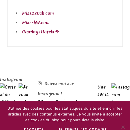
Miss280ch.com
Miss-kW.com
CastingsHotels.fr
Instagram
Suivez moi sur
Instagram !
J'utilise des cookies pour les statistiques du site et enrichir les
articles avec des contenus externes. Je vous invite à accepter
© 2018 Déroutante Sigma. Et pour le RGPD :
les cookies du blog pour poursuivre la visite.
Politique de confidentialité
et
Mentions légales
.
J'ACCEPTE
JE REFUSE LES COOKIES